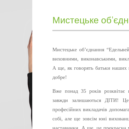
Мистецьке об'єд
Мистецьке об’єднання “Едельвей
виховними, виконавськими, викл
А ще, як говорять батьки наших в
добре!
Вже понад 35 років розквітає 
завжди залишаються ДІТИ! Це 
професійних викладачів допомага
собі, але ще зовсім юні вихованці
наставники. А ще, це прекрасна м