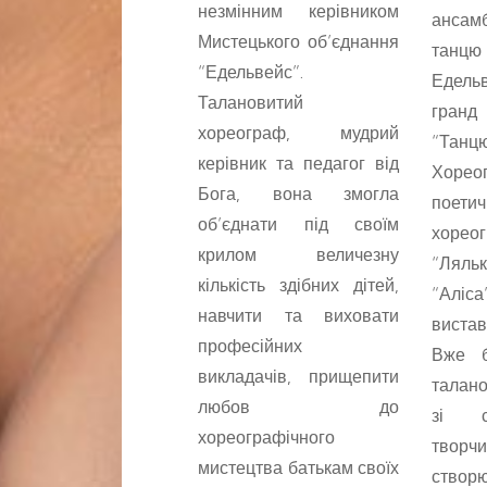
незмінним керівником
анса
Мистецького об’єднання
тан
“Едельвейс”.
Едель
Талановитий
гра
хореограф, мудрий
“Танц
керівник та педагог від
Хорео
Бога, вона змогла
поетич
об’єднати під своїм
хореог
крилом величезну
“Ляльк
кількість здібних дітей,
“Аліса
навчити та виховати
виста
професійних
Вже б
викладачів, прищепити
талан
любов до
зі с
хореографічного
твор
мистецтва батькам своїх
ство