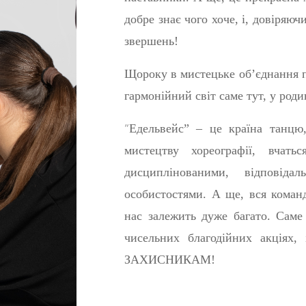
добре знає чого хоче, і, довіряю
звершень!
Щороку в мистецьке об’єднання пр
гармонійний світ саме тут, у роди
“
Едельвейс” – це країна танцю
мистецтву хореографії, вчат
дисциплінованими, відповід
особистостями. А ще, вся команд
нас залежить дуже багато. Саме
чисельних благодійних акціях,
ЗАХИСНИКАМ!