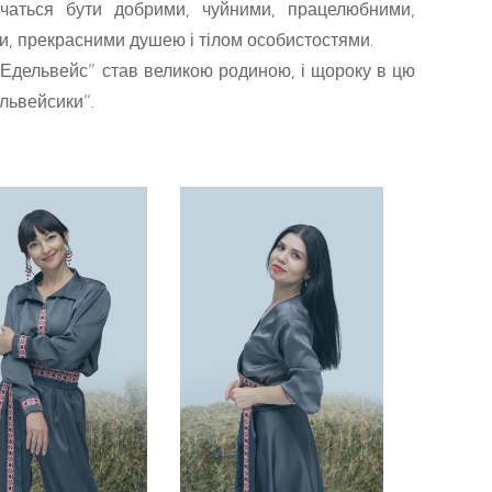
чаться бути добрими, чуйними, працелюбними,
и, прекрасними душею і тілом особистостями.
 “Едельвейс” став великою родиною, і щороку в цю
ельвейсики”.