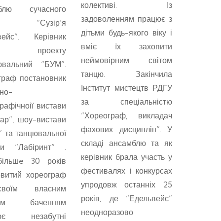
колективі. Із
драмати
мблю сучасного
задоволенням працює з
Веселий
цю “Сузір’я
дітьми будь-якого віку і
та ціле
вейс”. Керівник
вміє їх захопити
досі пр
нд проекту
неймовірним світом
участь в
ювальний “БУМ”.
танцю. Закінчила
заходах
граф постановник
Інститут мистецтв РДГУ
соліс
но-
за спеціальністю
ансамб
рафічноії вистави
“Хореограф, викладач
танцю
ар”, шоу-вистави
фахових дисциплін”. У
Едельве
” та танцювальної
складі ансамблю та як
ансамблю
ви “Лабіринт” .
керівник брала участь у
бере
ільшe 30 років
фестивалях і конкурсах
фест
овитий хореограф
упродовж останніх 25
конкурс
воїм власним
років, де “Едельвейс”
голов
чим баченням
неодноразово
поктично
рює незабутні