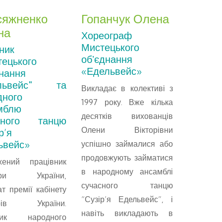
сяжненко
Гопанчук Олена
Лагню
на
Хореограф
Керівни
Мистецького
ансам
ник
обʼєднання
сучас
тецького
«Едельвейс»
«Едель
днання
ельвейс" та
Викладає в колективі з
Викладає
дного
1997 року. Вже кілька
1999 ро
мблю
десятків вихованців
педагог-
сного танцю
Олени Вікторівни
усіх вих
р’я
ьвейс»
успішно займалися або
і, звичай
продовжують займатися
осві
жений працівник
в народному ансамблі
Васи
тури України,
сучасного танцю
хореогр
т премії кабінету
“Сузір’я Едельвейс”, і
фахових
стрів України.
навіть викладають в
тако
вник народного