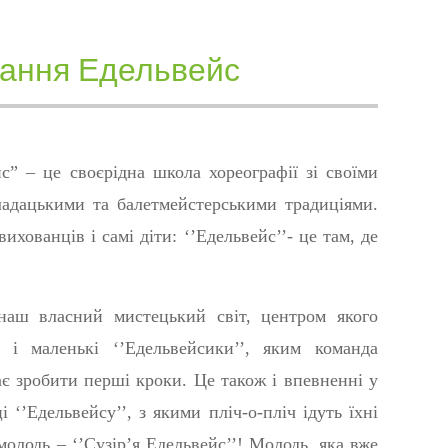
нання Едельвейс
с” – це своєрідна школа хореографії зі своїми
адацькими та балетмейстерськими традиціями.
ихованців і самі діти
:
‘’Едельвейс’’- це там, де
наш власний мистецький світ, центром якого
і маленькі ‘’Едельвейсики’’, яким команда
є зробити перші кроки. Це також і впевненні у
 ‘’Едельвейсу’’, з якими пліч-о-пліч ідуть їхні
олодь – ‘’Сузір’я Едельвейс’’! Молодь, яка вже