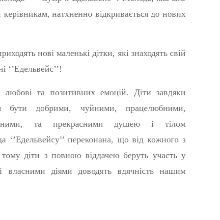
чи керівникам, натхненно відкривається до нових
иходять нові маленькі дітки, які знаходять свій
ні ‘’Едельвейс’’!
, любові та позитивних емоцій. Діти завдяки
ься бути добрими, чуйними, працелюбними,
альними, та прекрасними душею і тілом
а ‘’Едельвейсу’’ переконана, що від кожного з
 тому діти з повною віддачею беруть участь у
 і власними діями доводять вдячність нашим