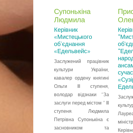
Супонькіна
При
Людмила
Оле
Керівник
Керів
«Мистецького
"Мис
об’єднання
обʼє
«Едельвейс»
"Ед
наро
Заслужений працівник
анса
культури України,
суча
кавалер ордену княгині
«Сузі
Едел
Ольги III ступеня,
володар відзнаки “За
Заслу
заслуги перед містом ” III
куль
ступеня. Людмила
Лауреа
Петрівна Супонькіна є
міні
засновником та
Кері