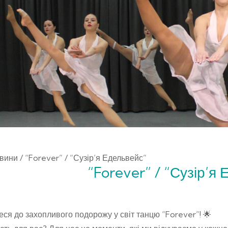
вини
/ “Forever” / “Сузір’я Едельвейс”
“Forever” / “Сузір’я
еся до захопливого подорожу у світ танцю “Forever”! 🌟