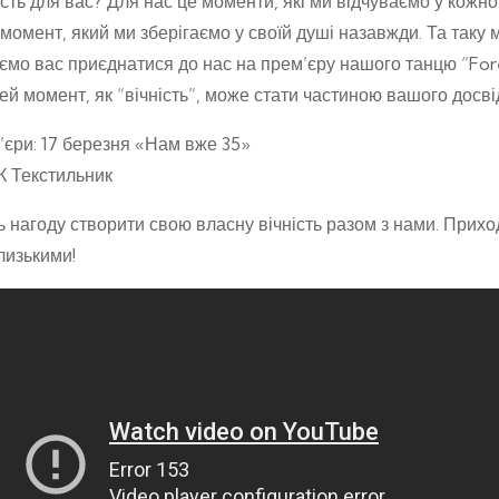
ість для вас? Для нас це моменти, які ми відчуваємо у кожно
 момент, який ми зберігаємо у своїй душі назавжди. Та таку 
мо вас приєднатися до нас на прем’єру нашого танцю “Forev
цей момент, як “вічність”, може стати частиною вашого досві
’єри: 17 березня «Нам вже 35»
К Текстильник
ь нагоду створити свою власну вічність разом з нами. Прих
лизькими!