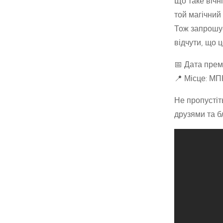
Що таке вічн
той магічний
Тож запрошує
відчути, що 
📅 Дата прем
📍 Місце: МП
Не пропустіт
друзями та б