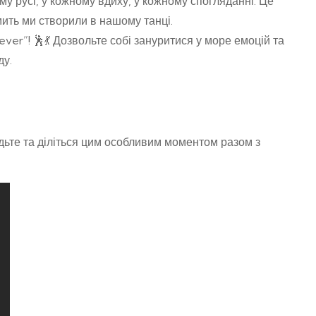
му русі, у кожному вдиху, у кожному спогляданні. Це
мить ми створили в нашому танці.
er”! 🕺💃 Дозвольте собі зануритися у море емоцій та
ду.
одьте та діліться цим особливим моментом разом з